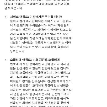
다 넓게 인식하고 존중하는 데에 초점을 맞추고 있음
을 보여줍니다.
서비스 어워드: 이타닉가든 우겨울 매니저
올
해 새롭게 
추가된 미쉐린 서비스 어워드는 이타
닉 가든 팀에게 수여됐습니다. 이타닉 가든 팀의 
서비스는 전문적이고 세련되며, 섬세한 것으로 업
계에 영감을 주며 고객들에게는 잊지 못한 순간
을 선사합니다. 작은 디테일까지 편안함과 프로페
셔널함이 살아있는 이곳의 서비스 퀄리티는 이타
닉 가든이 제공하
는 멋진 요리와 함께 훌륭하게 
동화됩니다.
소믈
리에 어워드: 빈호 김진호 소믈리에
빈호에 가 보신 분이라면 와인이 얼마나 식사 경
험을 향상시킬 수 있는지 경험해 보셨을 겁니다.  
김진호 소믈리에는 적합한 조언과 지식, 열정, 그
리고 식사객의 니즈에 대한 이해를 갖춘 것으로 
미쉐린의 평가를 받았습니다. 전성빈 셰프의 요리
에 와인을 곁들여 고객에게 통찰력 있는 설명을 
제공하는 능숙한 능력으로 그의 유연한 대접은 식
사 경험을 더욱 향상시켜 줍니다. 단순히 고객의 
와인 취향에 머무르지 않고, 적극적으로 음식과 
어울리는 최상의 맛과 향을 지닌 와인을 찾아 제
안함으로써 식사하
는 사람의 경험을 넓히는 데 기