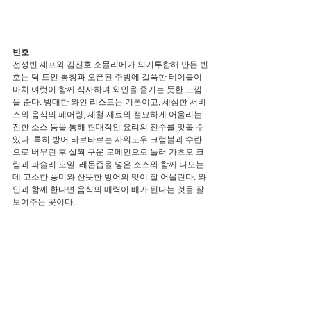
빈호
전성빈 셰프와 김진호 소믈리에가 의기투합해 만든 빈
호는 탁 트인 통창과 오픈된 주방에 길쭉한 테이블이 
마치 여럿이 함께 식사하며 와인을 즐기는 듯한 느낌
을 준다. 방대한 와인 리스트는 기본이고, 세심한 서비
스와 음식의 페어링, 제철 재료와 절묘하게 어울리는 
진한 소스 등을 통해 현대적인 요리의 진수를 맛볼 수 
있다. 특히 방어 타르타르는 사워도우 크럼블과 수란
으로 버무린 후 살짝 구운 로메인으로 둘러 가츠오 크
림과 파슬리 오일, 레몬즙을 넣은 소스와 함께 나오는
데 고소한 풍미와 산뜻한 방어의 맛이 잘 어울린다. 와
인과 함께 한다면 음식의 매력이 배가 된다는 것을 잘 
보여주는 곳이다.